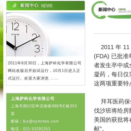
2011 年
(FDA) 已
2011年9月30日，上海萨科化学有限公司
者发生卒中或
网站改版后开始试运行，10月1日进入正
凝药，每日仅
式运行。欢迎大家浏览 ......
这两项重要特
上海萨科化学有限公司
拜耳医药保健
上海市闵行区申滨南路998号E栋353
伐沙班将给房
室
美国的获批将
邮箱：biz@synches.com
献”。
电话：021-53292253